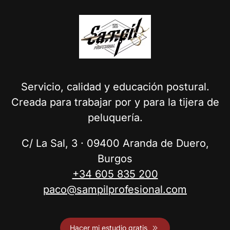
Las
opciones
se
pueden
elegir
en
la
Servicio, calidad y educación postural.
página
Creada para trabajar por y para la tijera de
de
producto
peluquería.
C/ La Sal, 3 · 09400 Aranda de Duero,
Burgos
+34 605 835 200
paco@sampilprofesional.com
Hacer mi estudio gratis