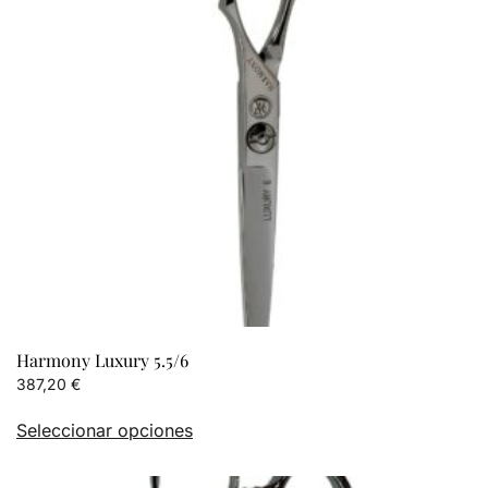
Harmony Luxury 5.5/6
387,20
€
Este
Seleccionar opciones
producto
tiene
múltiples