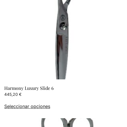
elegir
en
la
página
de
producto
Harmony Luxury Slide 6
445,20
€
Este
Seleccionar opciones
producto
tiene
múltiples