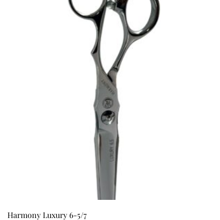
variantes.
Las
opciones
se
pueden
elegir
en
la
página
de
producto
Harmony Luxury 6-5/7