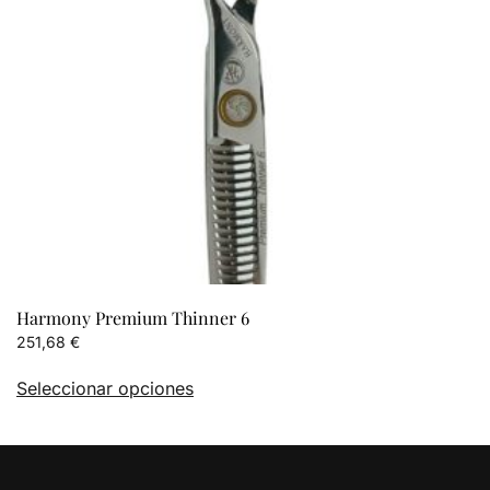
en
la
página
de
producto
Harmony Premium Thinner 6
251,68
€
Este
Seleccionar opciones
producto
tiene
múltiples
variantes.