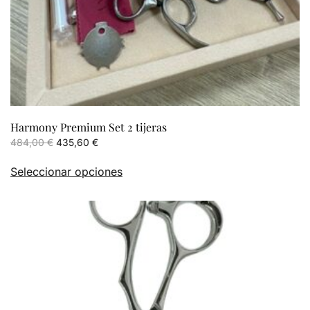
producto
Harmony Premium Set 2 tijeras
El
El
484,00
€
435,60
€
precio
precio
Este
Seleccionar opciones
original
actual
producto
era:
es:
tiene
484,00 €.
435,60 €.
múltiples
variantes.
Las
opciones
se
pueden
elegir