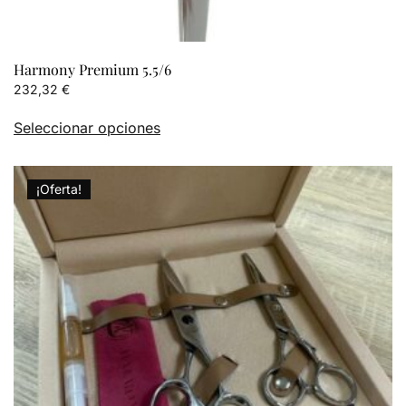
Harmony Premium 5.5/6
232,32
€
Este
Seleccionar opciones
producto
tiene
múltiples
¡Oferta!
variantes.
Las
opciones
se
pueden
elegir
en
la
página
de