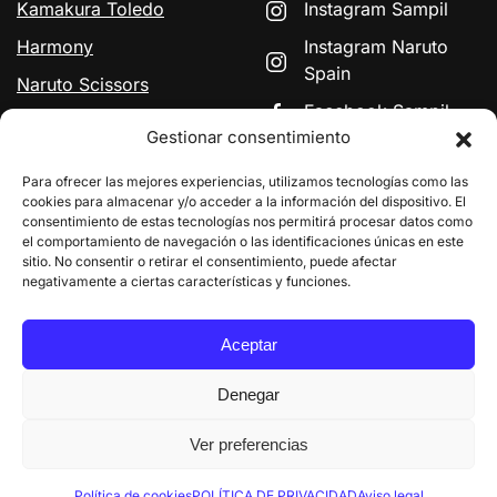
Kamakura Toledo
Instagram Sampil
Harmony
Instagram Naruto
Spain
Naruto Scissors
Facebook Sampil
Signature by HH
Gestionar consentimiento
Simonsen
YouTube Naruto
Para ofrecer las mejores experiencias, utilizamos tecnologías como las
GIRØ
Naruto Scissors Japan
cookies para almacenar y/o acceder a la información del dispositivo. El
consentimiento de estas tecnologías nos permitirá procesar datos como
Lino Curly
el comportamiento de navegación o las identificaciones únicas en este
sitio. No consentir o retirar el consentimiento, puede afectar
negativamente a ciertas características y funciones.
©
2026
Sampil Profesional · SAMPIL ARANDA SL · CIF
Aceptar
B09592478 ·
Aviso legal
·
Privacidad
·
Cookies
Denegar
Ver preferencias
Política de cookies
POLÍTICA DE PRIVACIDAD
Aviso legal