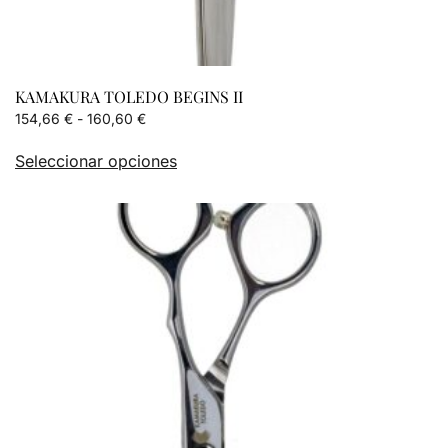
KAMAKURA TOLEDO BEGINS II
Rango
154,66
€
-
160,60
€
de
Este
Seleccionar opciones
precios:
producto
desde
tiene
154,66 €
múltiples
hasta
variantes.
160,60 €
Las
opciones
se
pueden
elegir
en
la
página