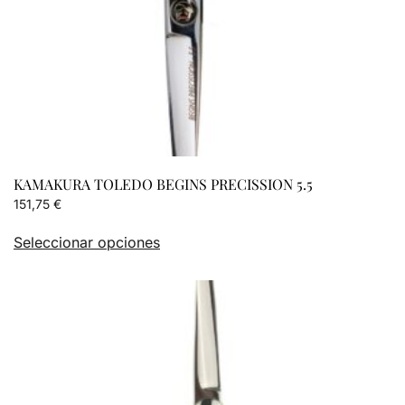
de
producto
KAMAKURA TOLEDO BEGINS PRECISSION 5.5
151,75
€
Este
Seleccionar opciones
producto
tiene
múltiples
variantes.
Las
opciones
se
pueden