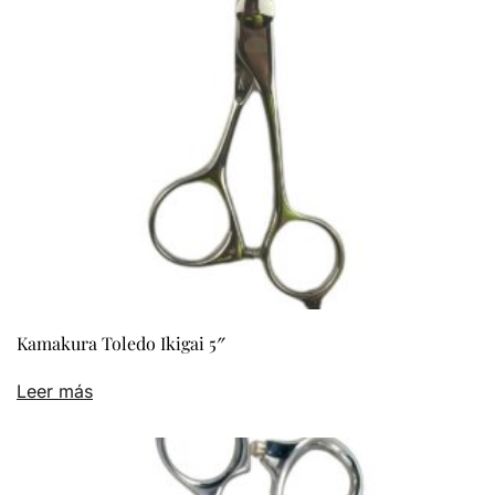
elegir
en
la
página
de
producto
Kamakura Toledo Ikigai 5″
Leer más