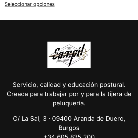
Seleccionar opciones
producto
tiene
múltiples
variantes.
Las
opciones
se
pueden
elegir
en
la
Servicio, calidad y educación postural.
página
Creada para trabajar por y para la tijera de
de
producto
peluquería.
C/ La Sal, 3 · 09400 Aranda de Duero,
Burgos
+34 605 835 200