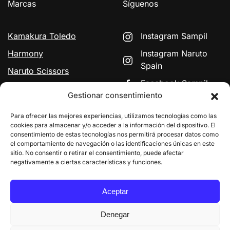
Marcas
Síguenos
Kamakura Toledo
Instagram Sampil
Harmony
Instagram Naruto
Spain
Naruto Scissors
Facebook Sampil
Signature by HH
Gestionar consentimiento
Simonsen
YouTube Naruto
Para ofrecer las mejores experiencias, utilizamos tecnologías como las
GIRØ
Naruto Scissors Japan
cookies para almacenar y/o acceder a la información del dispositivo. El
Lino Curly
consentimiento de estas tecnologías nos permitirá procesar datos como
el comportamiento de navegación o las identificaciones únicas en este
sitio. No consentir o retirar el consentimiento, puede afectar
negativamente a ciertas características y funciones.
©
2026
Sampil Profesional · SAMPIL ARANDA SL · CIF
Aceptar
B09592478 ·
Aviso legal
·
Privacidad
·
Cookies
Denegar