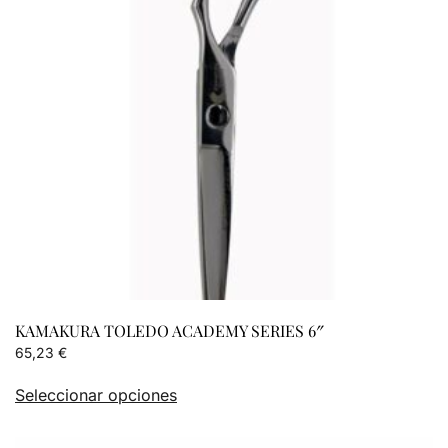
KAMAKURA TOLEDO ACADEMY SERIES 6″
65,23
€
Este
Seleccionar opciones
producto
tiene
múltiples