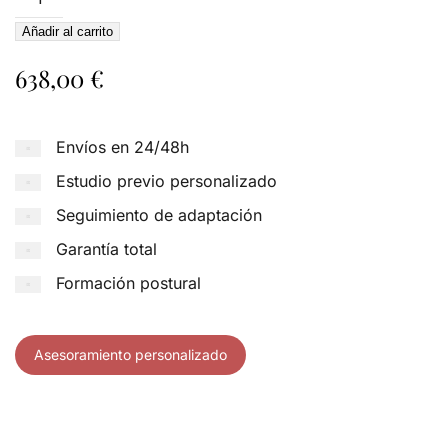
Toledo
Añadir al carrito
Golden
Ebisu
638,00
€
cantidad
Envíos en 24/48h
Estudio previo personalizado
Seguimiento de adaptación
Garantía total
Formación postural
Asesoramiento personalizado