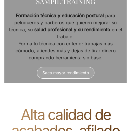
SAMPIL TRAINING
Formación técnica y educación postural
para
peluqueros y barberos que quieren mejorar su
técnica, su
salud profesional y su rendimiento
en el
trabajo.
Forma tu técnica con criterio: trabajas más
cómodo, atiendes más y dejas de tirar dinero
comprando herramienta sin base.
Saca mayor rendimiento
Alta calidad de
acabados, afilado