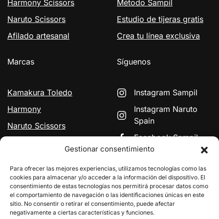
Harmony Scissors
Método Sampil
Naruto Scissors
Estudio de tijeras gratis
Afilado artesanal
Crea tu línea exclusiva
Marcas
Síguenos
Kamakura Toledo
Instagram Sampil
Harmony
Instagram Naruto
Spain
Naruto Scissors
Facebook Sampil
Signature by HH
Gestionar consentimiento
Simonsen
YouTube Naruto
Para ofrecer las mejores experiencias, utilizamos tecnologías como las
GIRØ
Naruto Scissors Japan
cookies para almacenar y/o acceder a la información del dispositivo. El
Lino Curly
consentimiento de estas tecnologías nos permitirá procesar datos como
el comportamiento de navegación o las identificaciones únicas en este
sitio. No consentir o retirar el consentimiento, puede afectar
negativamente a ciertas características y funciones.