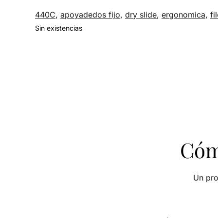
440C
,
apoyadedos fijo
,
dry slide
,
ergonomica
,
fi
Sin existencias
Cómo
Un pro