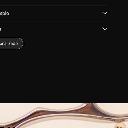
mbio
a
sonalizado