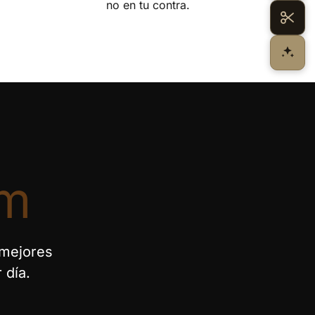
no en tu contra.
um
 mejores
 día.