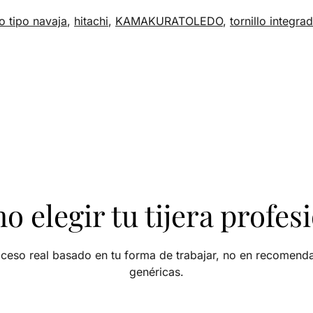
lo tipo navaja
,
hitachi
,
KAMAKURATOLEDO
,
tornillo integra
 elegir tu tijera profes
ceso real basado en tu forma de trabajar, no en recomend
genéricas.