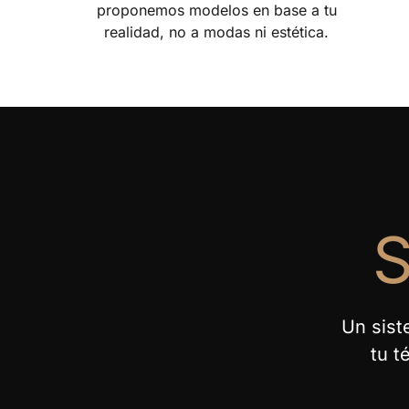
proponemos modelos en base a tu
realidad, no a modas ni estética.
S
Un sist
tu t